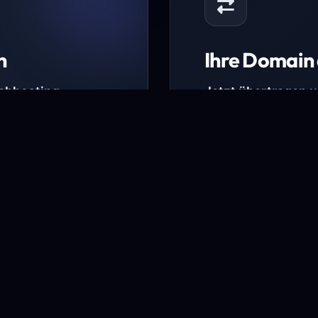
n
Ihre Domain 
Webhosting-
Jetzt übertragen 
* Ausgenommen sind b
kürzlich verlängerte Do
ungen.
Domain übertra