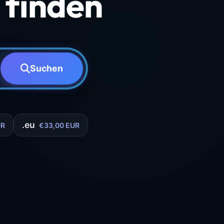
finden
Suchen
.eu
UR
€33,00 EUR