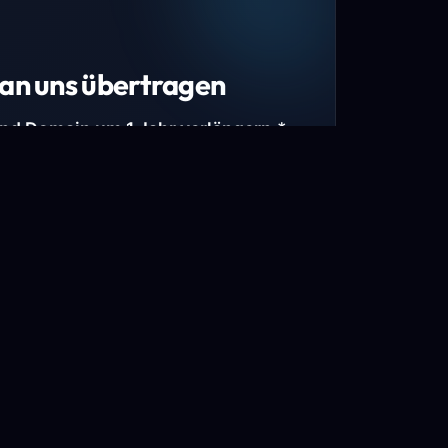
an uns übertragen
und Domain um 1 Jahr verlängern.*
estimmte Top-Level-Domains (TLDs) und
mains.
gen