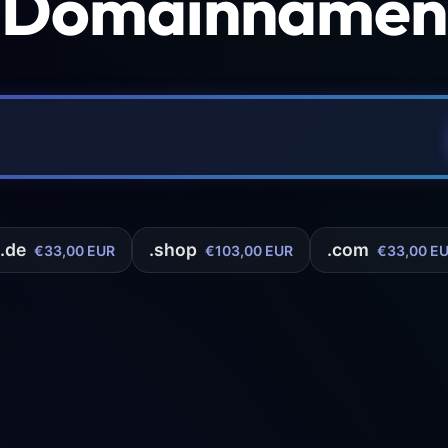
 Domainnamen 
.de
.shop
.com
€33,00 EUR
€103,00 EUR
€33,00 E