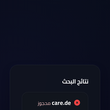
نتائج البحث
care.de
محجوز