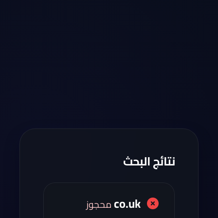
نتائج البحث
co.uk
محجوز