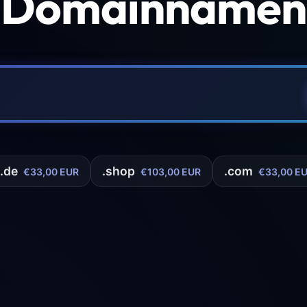
 Domainnamen 
.de
.shop
.com
€33,00 EUR
€103,00 EUR
€33,00 E