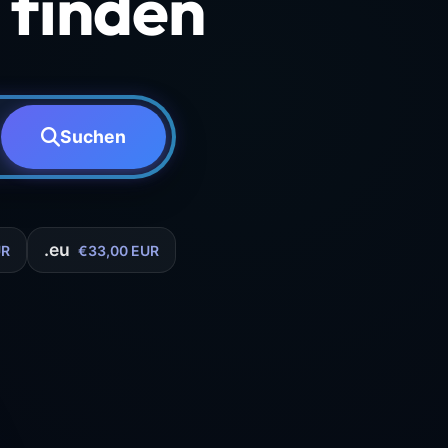
finden
Suchen
.eu
UR
€33,00 EUR