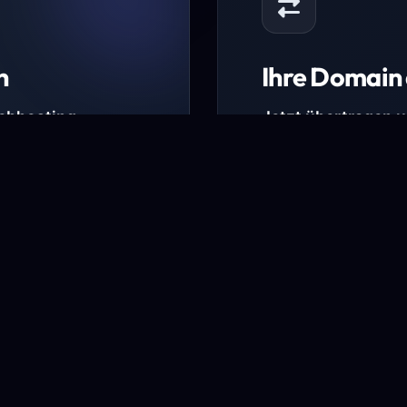
n
Ihre Domain 
Webhosting-
Jetzt übertragen 
* Ausgenommen sind b
kürzlich verlängerte Do
ungen.
Domain übertra