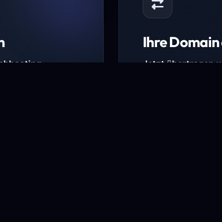
n
Ihre Domain 
Webhosting-
Jetzt übertragen 
* Ausgenommen sind b
kürzlich verlängerte Do
ungen.
Domain übertra