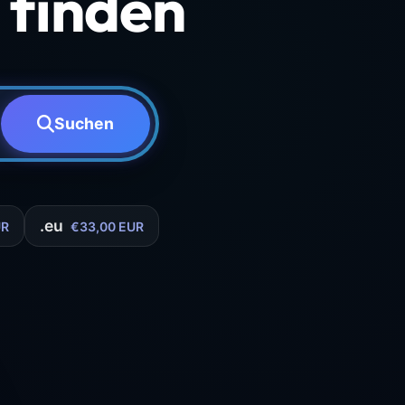
finden
Suchen
.eu
UR
€33,00 EUR