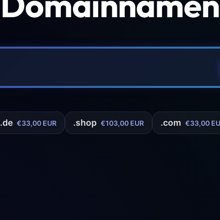
 Domainnamen 
.de
.shop
.com
€33,00 EUR
€103,00 EUR
€33,00 E