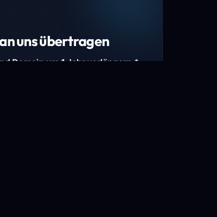
an uns übertragen
und Domain um 1 Jahr verlängern.*
estimmte Top-Level-Domains (TLDs) und
mains.
gen