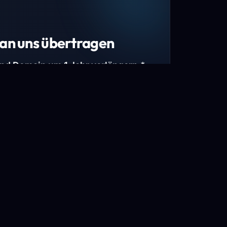
an uns übertragen
und Domain um 1 Jahr verlängern.*
estimmte Top-Level-Domains (TLDs) und
mains.
gen