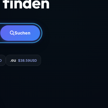
finden
Suchen
.eu
D
$38.59USD