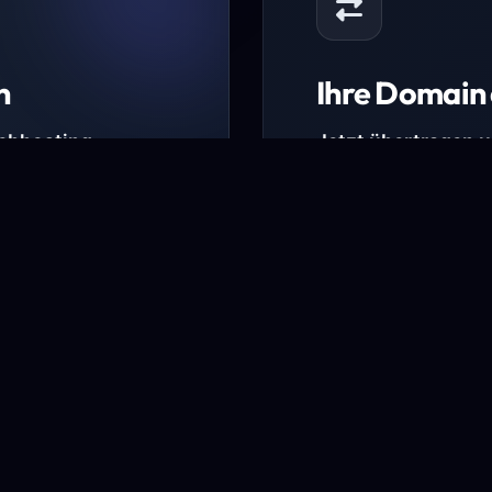
n
Ihre Domain 
Webhosting-
Jetzt übertragen 
* Ausgenommen sind b
kürzlich verlängerte Do
ungen.
Domain übertra