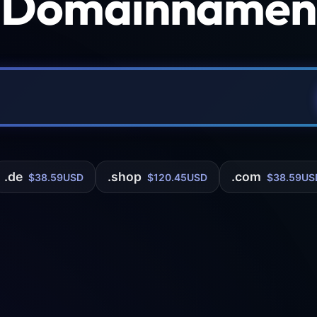
 Domainnamen 
.de
.shop
.com
$38.59USD
$120.45USD
$38.59US