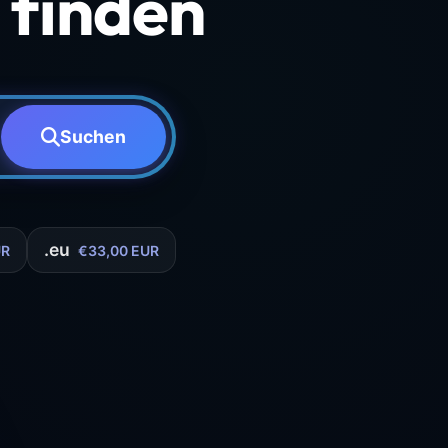
finden
Suchen
.eu
UR
€33,00 EUR