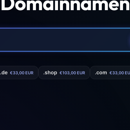
 Domainnamen 
.de
.shop
.com
€33,00 EUR
€103,00 EUR
€33,00 E