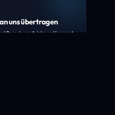
an uns übertragen
und Domain um 1 Jahr verlängern.*
estimmte Top-Level-Domains (TLDs) und
mains.
gen