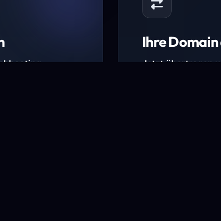
n
Ihre Domain 
Webhosting-
Jetzt übertragen 
* Ausgenommen sind b
kürzlich verlängerte Do
ungen.
Domain übertra