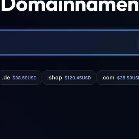
 Domainnamen 
.de
.shop
.com
$38.59USD
$120.45USD
$38.59US