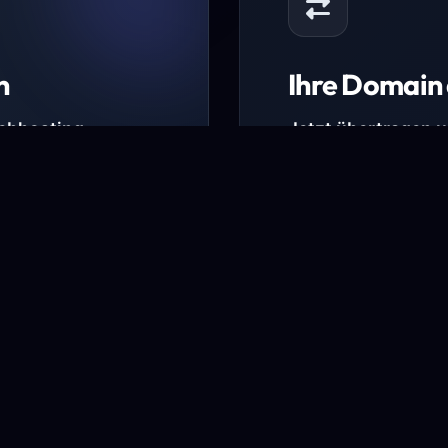
n
Ihre Domain 
Webhosting-
Jetzt übertragen 
* Ausgenommen sind b
kürzlich verlängerte Do
ungen.
Domain übertra