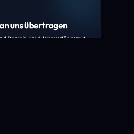
an uns übertragen
und Domain um 1 Jahr verlängern.*
estimmte Top-Level-Domains (TLDs) und
mains.
gen