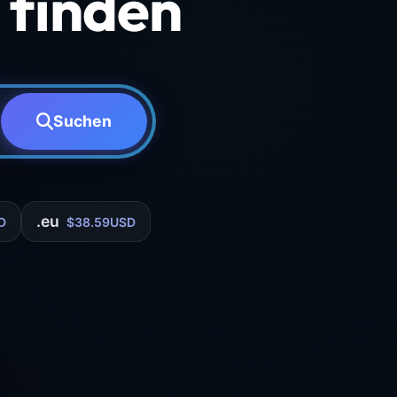
finden
Suchen
.eu
D
$38.59USD