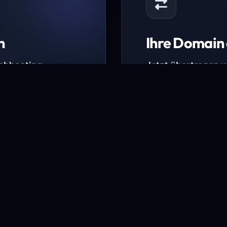
n
Ihre Domain 
Webhosting-
Jetzt übertragen 
* Ausgenommen sind b
kürzlich verlängerte Do
ungen.
Domain übertra