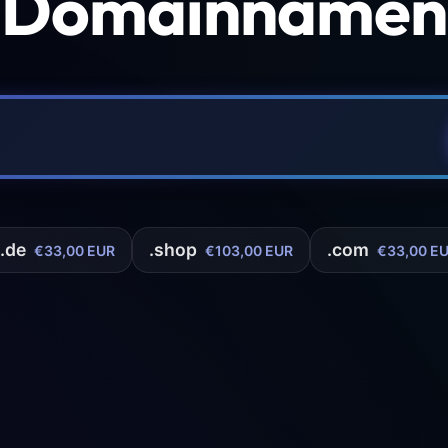
 Domainnamen 
.de
.shop
.com
€33,00 EUR
€103,00 EUR
€33,00 E