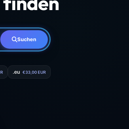
finden
Suchen
.eu
UR
€33,00 EUR