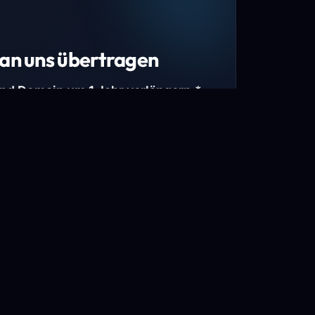
an uns übertragen
und Domain um 1 Jahr verlängern.*
estimmte Top-Level-Domains (TLDs) und
mains.
gen