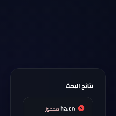
نتائج البحث
ha.cn
محجوز