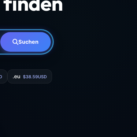
finden
Suchen
.eu
D
$38.59USD