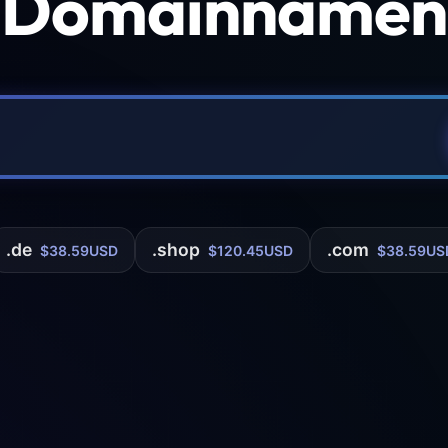
 Domainnamen 
.de
.shop
.com
$38.59USD
$120.45USD
$38.59US