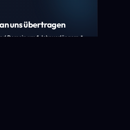
an uns übertragen
und Domain um 1 Jahr verlängern.*
estimmte Top-Level-Domains (TLDs) und
mains.
gen