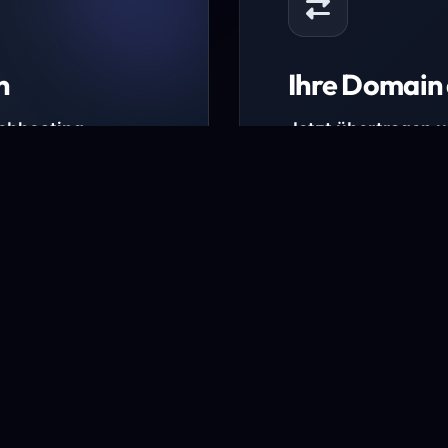
n
Ihre Domain 
Webhosting-
Jetzt übertragen 
* Ausgenommen sind b
kürzlich verlängerte Do
ungen.
Domain übertra