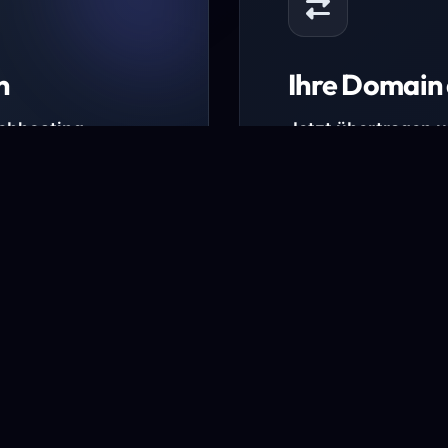
n
Ihre Domain 
Webhosting-
Jetzt übertragen 
* Ausgenommen sind b
kürzlich verlängerte Do
ungen.
Domain übertra