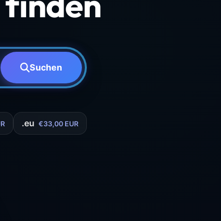
finden
Suchen
.eu
UR
€33,00 EUR