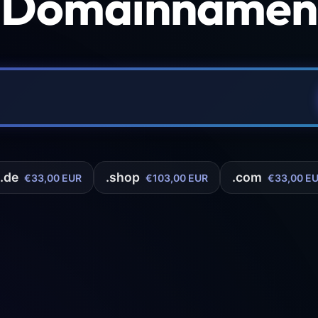
 Domainnamen 
.de
.shop
.com
€33,00 EUR
€103,00 EUR
€33,00 E