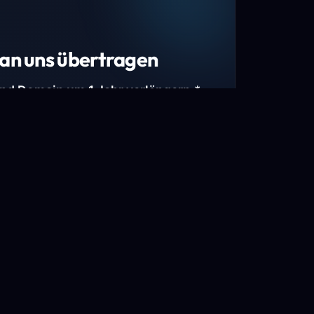
an uns übertragen
und Domain um 1 Jahr verlängern.*
estimmte Top-Level-Domains (TLDs) und
mains.
gen