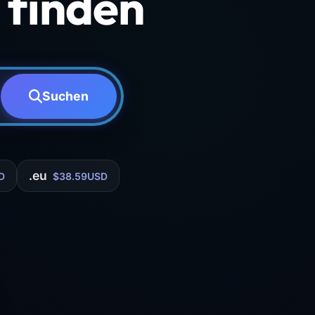
finden
Suchen
.eu
D
$38.59USD