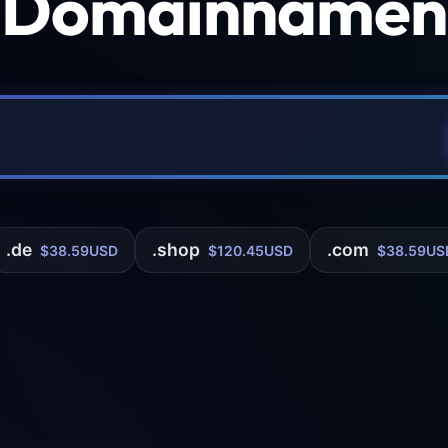
 Domainnamen 
.de
.shop
.com
$38.59USD
$120.45USD
$38.59US