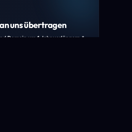
an uns übertragen
und Domain um 1 Jahr verlängern.*
estimmte Top-Level-Domains (TLDs) und
mains.
gen