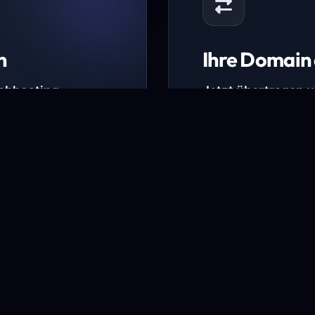
n
Ihre Domain 
Webhosting-
Jetzt übertragen 
* Ausgenommen sind b
kürzlich verlängerte Do
ungen.
Domain übertra