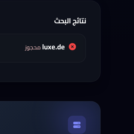
نتائج البحث
luxe.de
محجوز