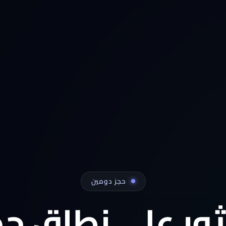
حجز دومين
ثور على نطاق جد