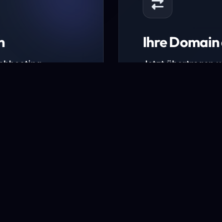
n
Ihre Domain 
Webhosting-
Jetzt übertragen 
* Ausgenommen sind b
kürzlich verlängerte Do
ungen.
Domain übertra