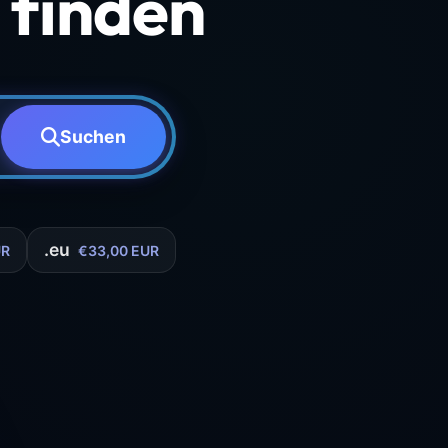
finden
Suchen
.eu
UR
€33,00 EUR