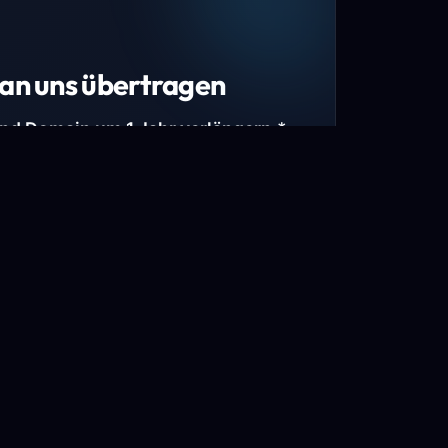
an uns übertragen
und Domain um 1 Jahr verlängern.*
estimmte Top-Level-Domains (TLDs) und
mains.
gen