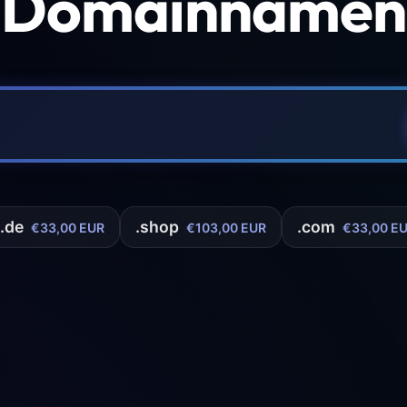
 Domainnamen 
.de
.shop
.com
€33,00 EUR
€103,00 EUR
€33,00 E