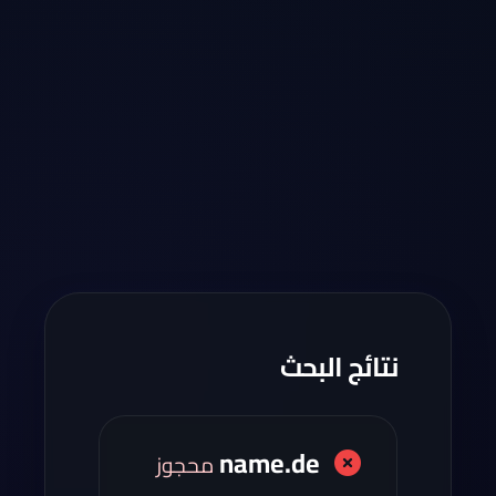
نتائج البحث
name.de
محجوز