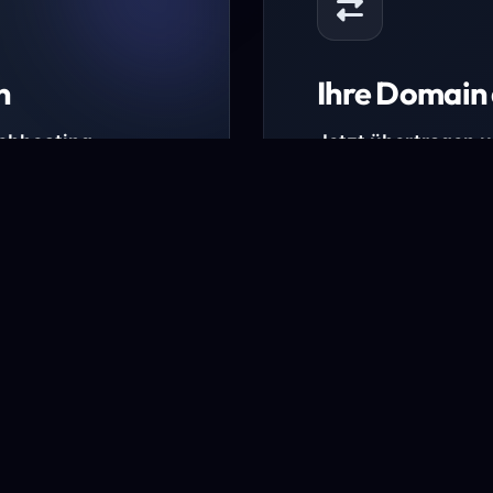
n
Ihre Domain 
Webhosting-
Jetzt übertragen 
* Ausgenommen sind b
kürzlich verlängerte Do
ungen.
Domain übertra