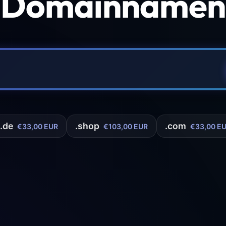
 Domainnamen 
.de
.shop
.com
€33,00 EUR
€103,00 EUR
€33,00 E