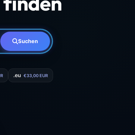
finden
Suchen
.eu
UR
€33,00 EUR