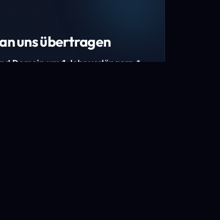
an uns übertragen
und Domain um 1 Jahr verlängern.*
estimmte Top-Level-Domains (TLDs) und
mains.
gen