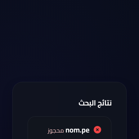
نتائج البحث
nom.pe
محجوز