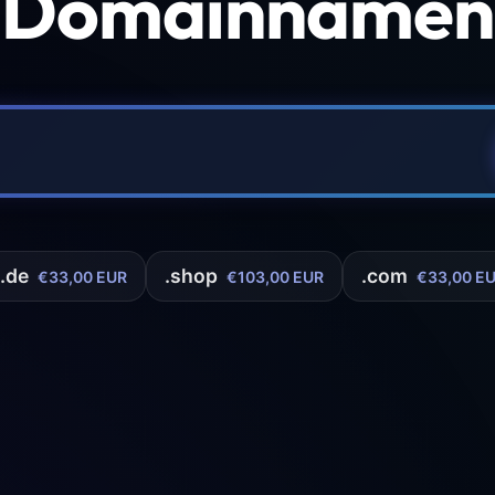
 Domainnamen 
.de
.shop
.com
€33,00 EUR
€103,00 EUR
€33,00 E