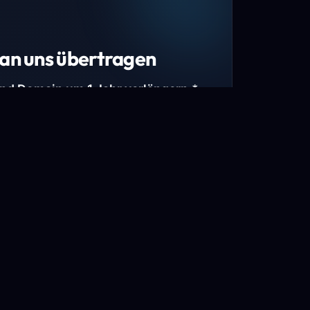
an uns übertragen
und Domain um 1 Jahr verlängern.*
estimmte Top-Level-Domains (TLDs) und
mains.
gen