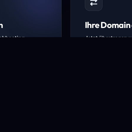
n
Ihre Domain 
Webhosting-
Jetzt übertragen 
* Ausgenommen sind b
kürzlich verlängerte Do
ungen.
Domain übertra