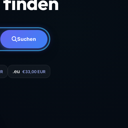
finden
Suchen
.eu
UR
€33,00 EUR