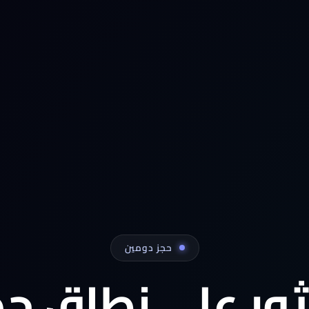
حجز دومين
ثور على نطاق جد