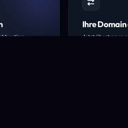
n
Ihre Domain 
Webhosting-
Jetzt übertragen 
* Ausgenommen sind b
kürzlich verlängerte Do
ungen.
Domain übertra