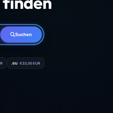
finden
Suchen
.eu
UR
€33,00 EUR