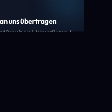
an uns übertragen
und Domain um 1 Jahr verlängern.*
estimmte Top-Level-Domains (TLDs) und
mains.
gen