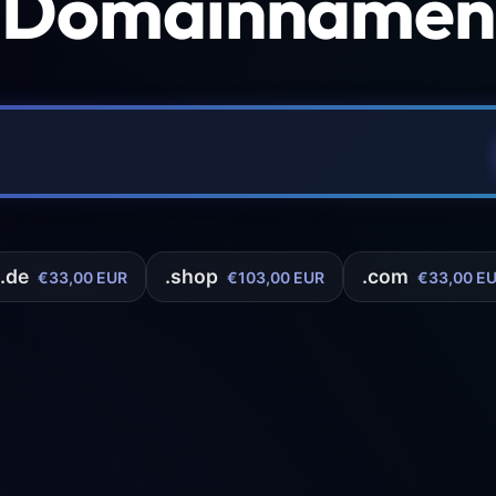
 Domainnamen 
.de
.shop
.com
€33,00 EUR
€103,00 EUR
€33,00 E