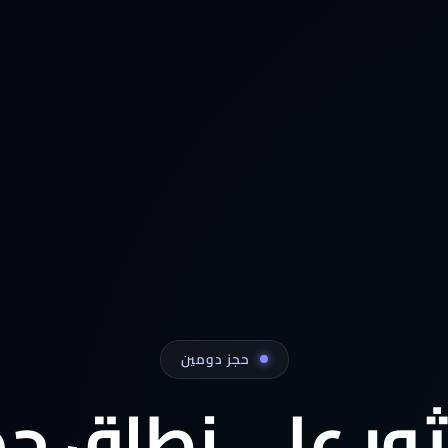
حجز دومين
ثور على نطاق جد