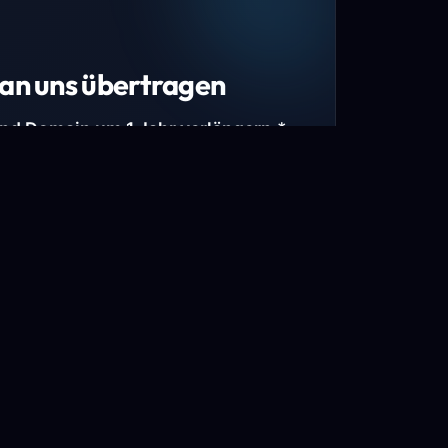
an uns übertragen
und Domain um 1 Jahr verlängern.*
estimmte Top-Level-Domains (TLDs) und
mains.
gen