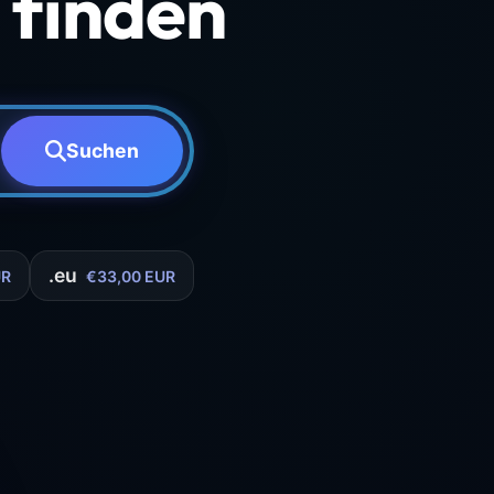
finden
Suchen
.eu
UR
€33,00 EUR