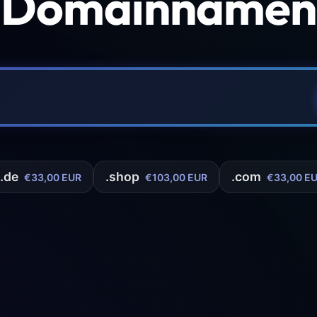
 Domainnamen 
.de
.shop
.com
€33,00 EUR
€103,00 EUR
€33,00 E