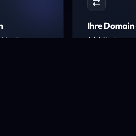
n
Ihre Domain 
Webhosting-
Jetzt übertragen 
* Ausgenommen sind b
kürzlich verlängerte Do
ungen.
Domain übertra