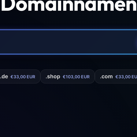
 Domainnamen 
.de
.shop
.com
€33,00 EUR
€103,00 EUR
€33,00 E