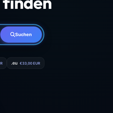
finden
Suchen
.eu
UR
€33,00 EUR