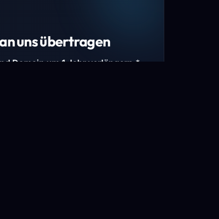
an uns übertragen
und Domain um 1 Jahr verlängern.*
estimmte Top-Level-Domains (TLDs) und
mains.
gen