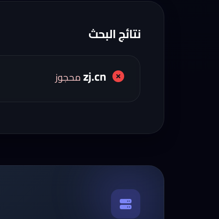
نتائج البحث
zj.cn
محجوز