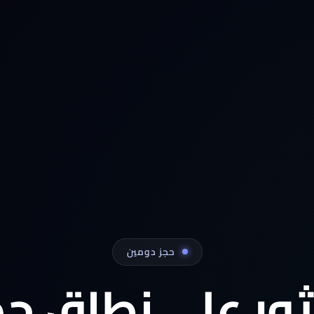
حجز دومين
ثور على نطاق جد