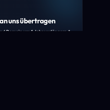
an uns übertragen
und Domain um 1 Jahr verlängern.*
estimmte Top-Level-Domains (TLDs) und
mains.
gen