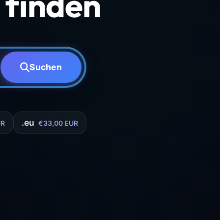
finden
Suchen
.eu
UR
€33,00 EUR