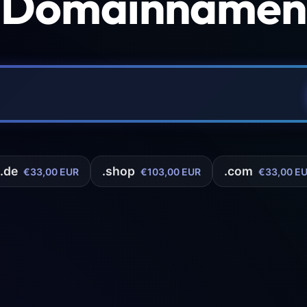
 Domainnamen 
.de
.shop
.com
€33,00 EUR
€103,00 EUR
€33,00 E