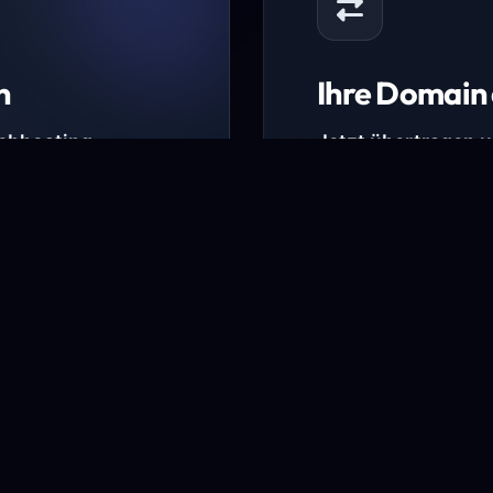
n
Ihre Domain 
Webhosting-
Jetzt übertragen 
* Ausgenommen sind b
kürzlich verlängerte Do
ungen.
Domain übertra