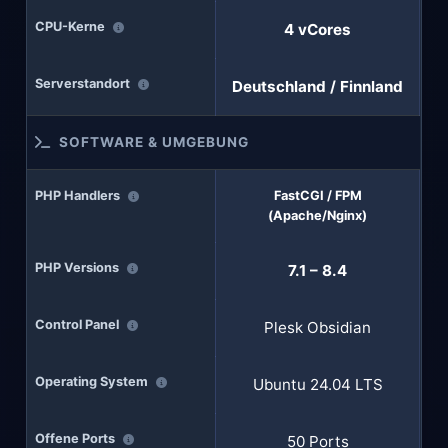
CPU-Kerne
4 vCores
Serverstandort
Deutschland / Finnland
SOFTWARE & UMGEBUNG
PHP Handlers
FastCGI / FPM
(Apache/Nginx)
PHP Versions
7.1 – 8.4
Control Panel
Plesk Obsidian
Operating System
Ubuntu 24.04 LTS
Offene Ports
50 Ports