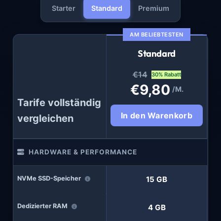
Starter
Standard
Premium
AM BELIEBTESTEN
Standard
€14
30% Rabatt
€9,80
/M.
Tarife vollständig
In den Warenkorb
vergleichen
HARDWARE & PERFORMANCE
NVMe SSD-Speicher
15 GB
Dedizierter RAM
4 GB