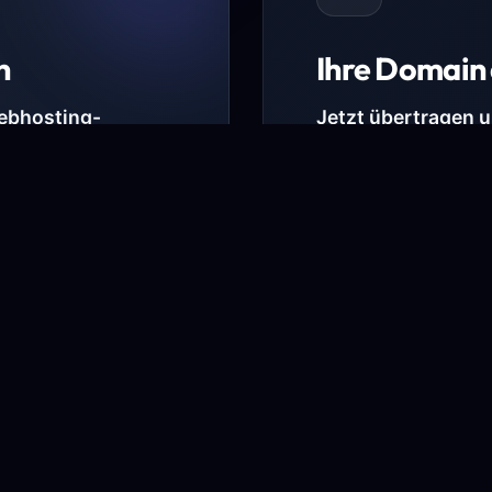
n
Ihre Domain 
Webhosting-
Jetzt übertragen 
* Ausgenommen sind b
kürzlich verlängerte Do
ungen.
Domain übertra