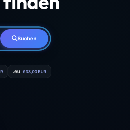
finden
Suchen
.eu
UR
€33,00 EUR