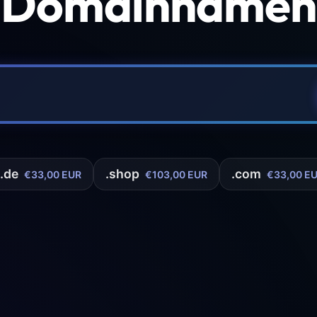
 Domainnamen 
.de
.shop
.com
€33,00 EUR
€103,00 EUR
€33,00 E