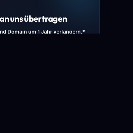
an uns übertragen
und Domain um 1 Jahr verlängern.*
estimmte Top-Level-Domains (TLDs) und
mains.
gen