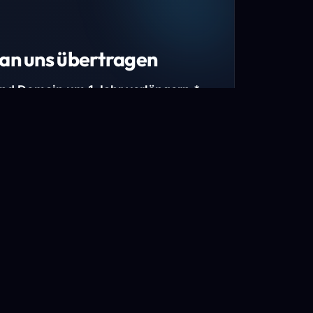
an uns übertragen
und Domain um 1 Jahr verlängern.*
estimmte Top-Level-Domains (TLDs) und
mains.
gen