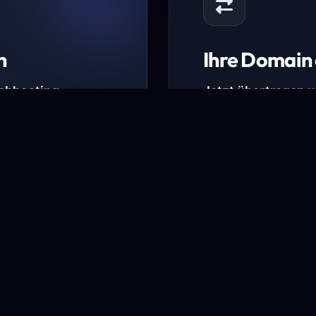
n
Ihre Domain 
Webhosting-
Jetzt übertragen 
* Ausgenommen sind b
kürzlich verlängerte Do
ungen.
Domain übertra