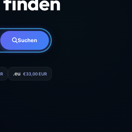
finden
Suchen
.eu
UR
€33,00 EUR