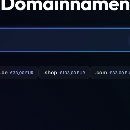
 Domainnamen 
.de
.shop
.com
€33,00 EUR
€103,00 EUR
€33,00 E