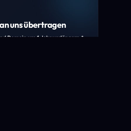
an uns übertragen
und Domain um 1 Jahr verlängern.*
estimmte Top-Level-Domains (TLDs) und
mains.
gen