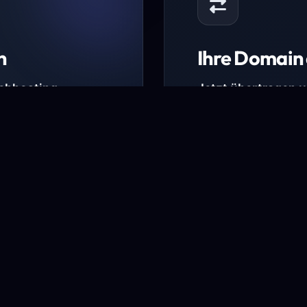
n
Ihre Domain 
Webhosting-
Jetzt übertragen 
* Ausgenommen sind b
kürzlich verlängerte Do
ungen.
Domain übertra