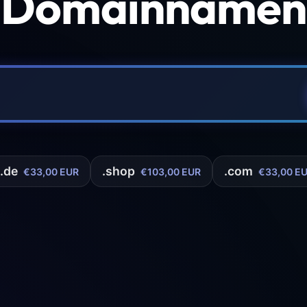
 Domainnamen 
.de
.shop
.com
€33,00 EUR
€103,00 EUR
€33,00 E