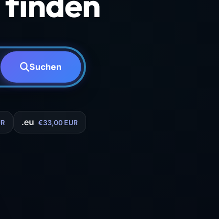
finden
Suchen
.eu
UR
€33,00 EUR