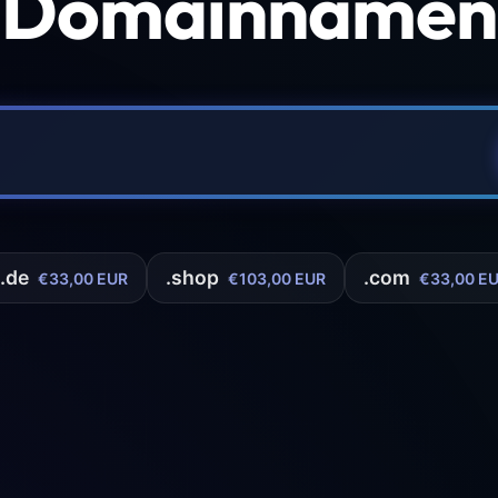
 Domainnamen 
.de
.shop
.com
€33,00 EUR
€103,00 EUR
€33,00 E