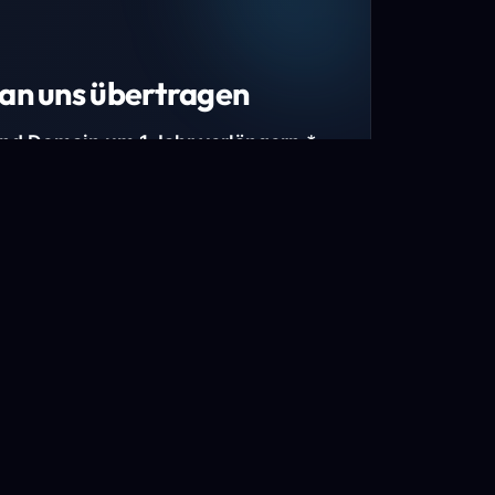
an uns übertragen
und Domain um 1 Jahr verlängern.*
estimmte Top-Level-Domains (TLDs) und
mains.
gen