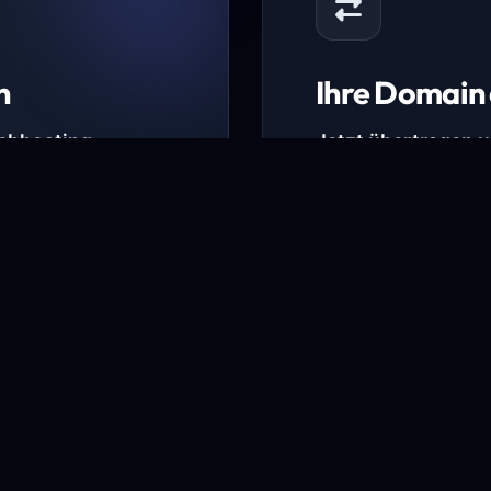
n
Ihre Domain 
Webhosting-
Jetzt übertragen 
* Ausgenommen sind b
kürzlich verlängerte Do
ungen.
Domain übertra