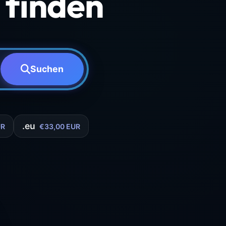
finden
Suchen
.eu
UR
€33,00 EUR