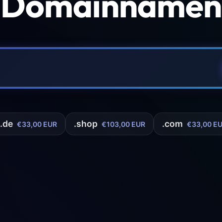
 Domainnamen 
.de
.shop
.com
€33,00 EUR
€103,00 EUR
€33,00 E