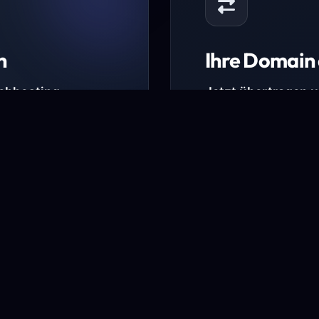
n
Ihre Domain 
Webhosting-
Jetzt übertragen 
* Ausgenommen sind b
kürzlich verlängerte Do
ungen.
Domain übertra