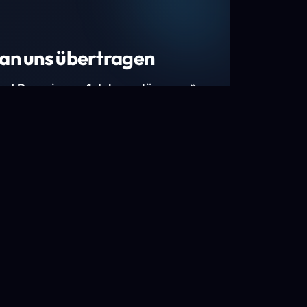
an uns übertragen
und Domain um 1 Jahr verlängern.*
estimmte Top-Level-Domains (TLDs) und
mains.
gen