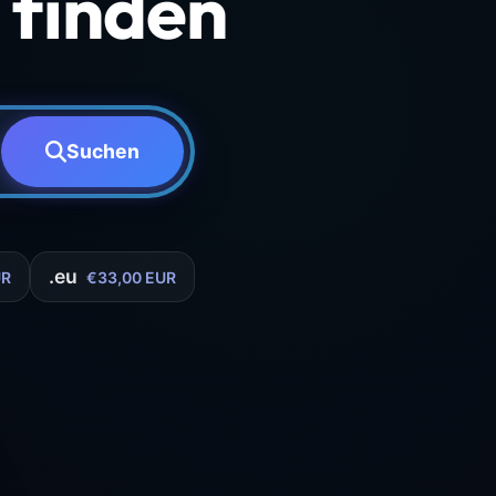
finden
Suchen
.eu
UR
€33,00 EUR