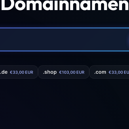
 Domainnamen 
.de
.shop
.com
€33,00 EUR
€103,00 EUR
€33,00 E