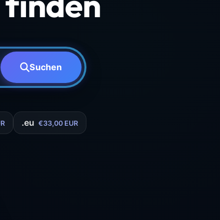
finden
Suchen
.eu
UR
€33,00 EUR