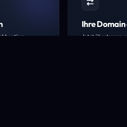
n
Ihre Domain 
Webhosting-
Jetzt übertragen 
* Ausgenommen sind b
kürzlich verlängerte Do
ungen.
Domain übertra