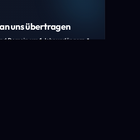
an uns übertragen
und Domain um 1 Jahr verlängern.*
estimmte Top-Level-Domains (TLDs) und
mains.
gen