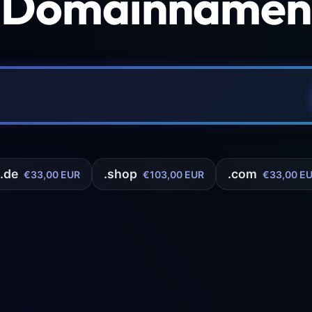
 Domainnamen 
.de
.shop
.com
€33,00 EUR
€103,00 EUR
€33,00 E