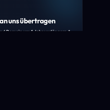
an uns übertragen
und Domain um 1 Jahr verlängern.*
estimmte Top-Level-Domains (TLDs) und
mains.
gen