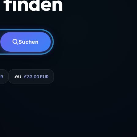
finden
Suchen
.eu
UR
€33,00 EUR