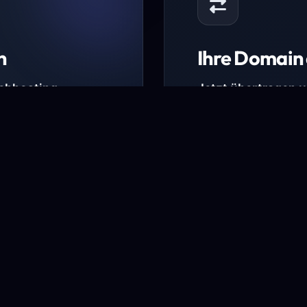
n
Ihre Domain 
Webhosting-
Jetzt übertragen 
* Ausgenommen sind b
kürzlich verlängerte Do
ungen.
Domain übertra