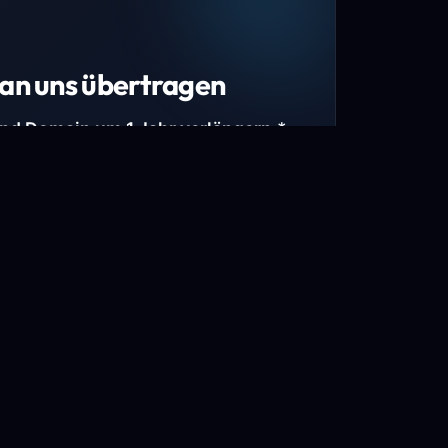
an uns übertragen
und Domain um 1 Jahr verlängern.*
estimmte Top-Level-Domains (TLDs) und
mains.
gen