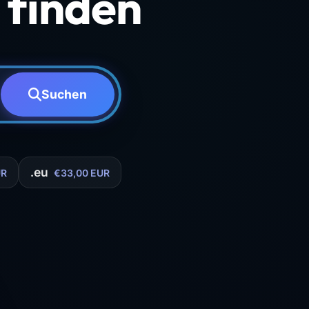
finden
Suchen
.eu
UR
€33,00 EUR