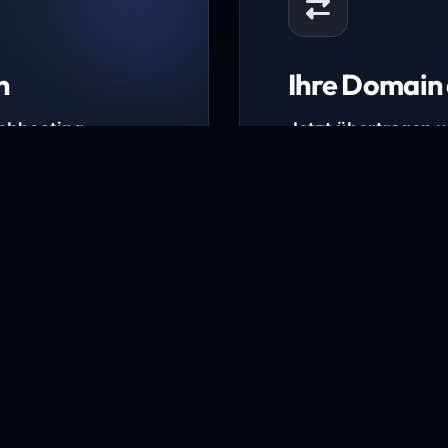
n
Ihre Domain 
Webhosting-
Jetzt übertragen 
* Ausgenommen sind b
kürzlich verlängerte Do
ungen.
Domain übertra