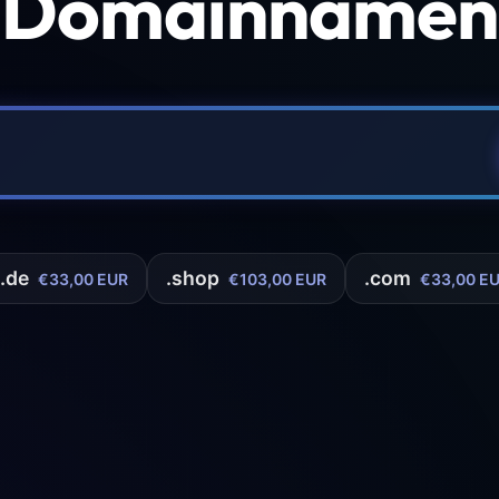
 Domainnamen 
.de
.shop
.com
€33,00 EUR
€103,00 EUR
€33,00 E