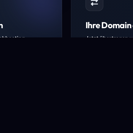
n
Ihre Domain 
Webhosting-
Jetzt übertragen 
* Ausgenommen sind b
kürzlich verlängerte Do
ungen.
Domain übertra