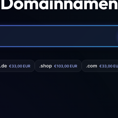
 Domainnamen 
.de
.shop
.com
€33,00 EUR
€103,00 EUR
€33,00 E