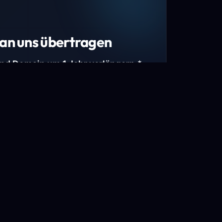
an uns übertragen
und Domain um 1 Jahr verlängern.*
estimmte Top-Level-Domains (TLDs) und
mains.
gen