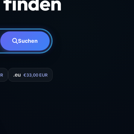
finden
Suchen
.eu
UR
€33,00 EUR