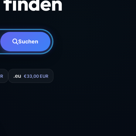
finden
Suchen
.eu
UR
€33,00 EUR