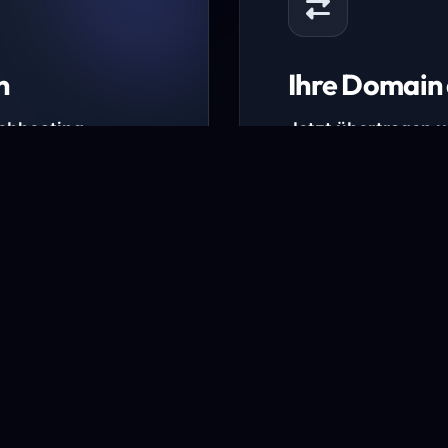
n
Ihre Domain 
Webhosting-
Jetzt übertragen 
* Ausgenommen sind b
kürzlich verlängerte Do
ungen.
Domain übertra