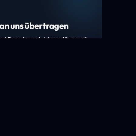
an uns übertragen
und Domain um 1 Jahr verlängern.*
estimmte Top-Level-Domains (TLDs) und
mains.
gen