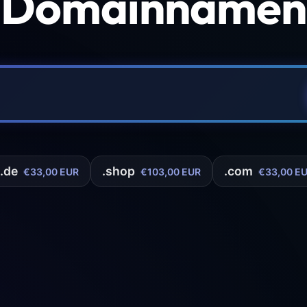
 Domainnamen 
.de
.shop
.com
€33,00 EUR
€103,00 EUR
€33,00 E