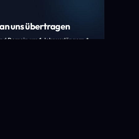
an uns übertragen
und Domain um 1 Jahr verlängern.*
estimmte Top-Level-Domains (TLDs) und
mains.
gen