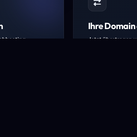
n
Ihre Domain 
Webhosting-
Jetzt übertragen 
* Ausgenommen sind b
kürzlich verlängerte Do
ungen.
Domain übertra