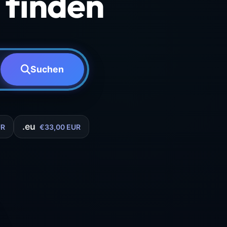
finden
Suchen
.eu
UR
€33,00 EUR