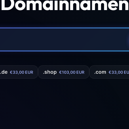
 Domainnamen 
.de
.shop
.com
€33,00 EUR
€103,00 EUR
€33,00 E