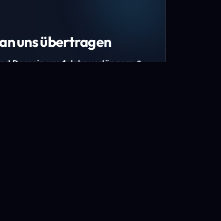
an uns übertragen
und Domain um 1 Jahr verlängern.*
estimmte Top-Level-Domains (TLDs) und
mains.
gen