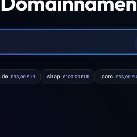
 Domainnamen 
.de
.shop
.com
€33,00 EUR
€103,00 EUR
€33,00 E