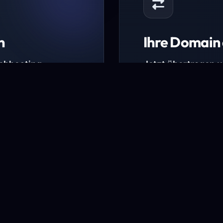
n
Ihre Domain 
Webhosting-
Jetzt übertragen 
* Ausgenommen sind b
kürzlich verlängerte Do
ungen.
Domain übertra