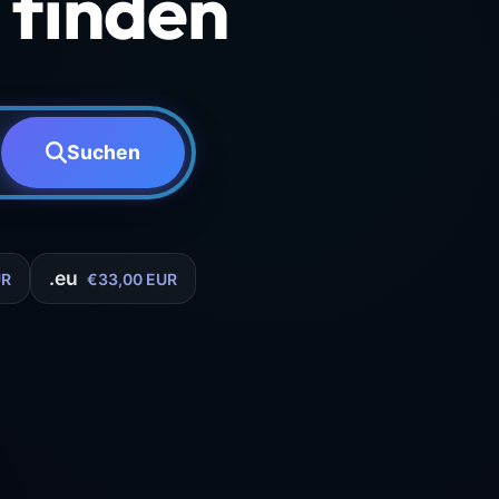
finden
Suchen
.eu
UR
€33,00 EUR