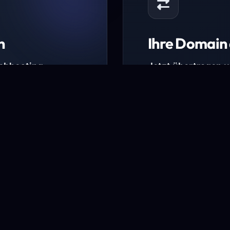
n
Ihre Domain 
Webhosting-
Jetzt übertragen 
* Ausgenommen sind b
kürzlich verlängerte Do
ungen.
Domain übertra