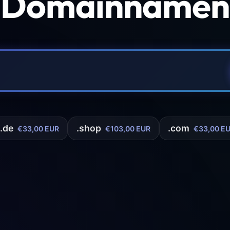
 Domainnamen 
.de
.shop
.com
€33,00 EUR
€103,00 EUR
€33,00 E