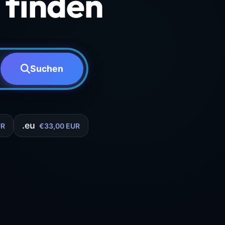
finden
Suchen
.eu
UR
€33,00 EUR