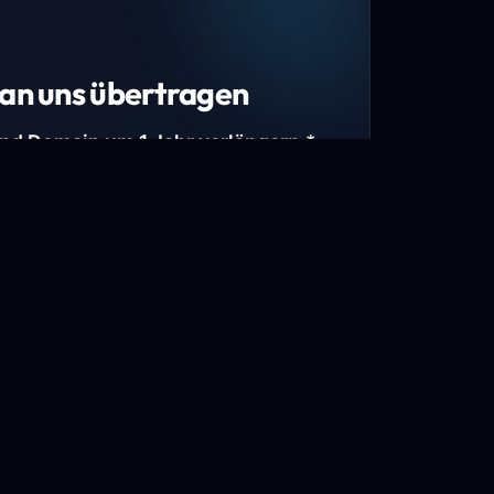
an uns übertragen
und Domain um 1 Jahr verlängern.*
estimmte Top-Level-Domains (TLDs) und
mains.
gen