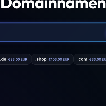
 Domainnamen 
.de
.shop
.com
€33,00 EUR
€103,00 EUR
€33,00 E