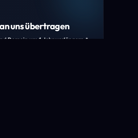
an uns übertragen
und Domain um 1 Jahr verlängern.*
estimmte Top-Level-Domains (TLDs) und
mains.
gen