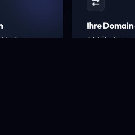
n
Ihre Domain 
Webhosting-
Jetzt übertragen 
* Ausgenommen sind b
kürzlich verlängerte Do
ungen.
Domain übertra