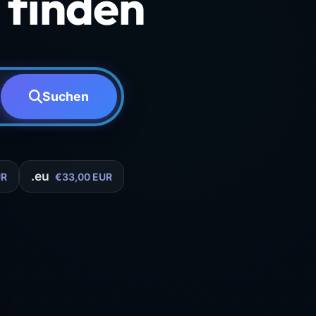
finden
Suchen
.eu
UR
€33,00 EUR