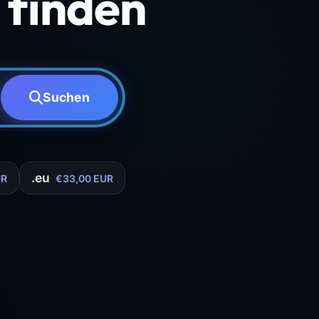
finden
Suchen
.eu
UR
€33,00 EUR