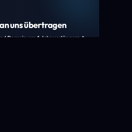
an uns übertragen
und Domain um 1 Jahr verlängern.*
estimmte Top-Level-Domains (TLDs) und
mains.
gen