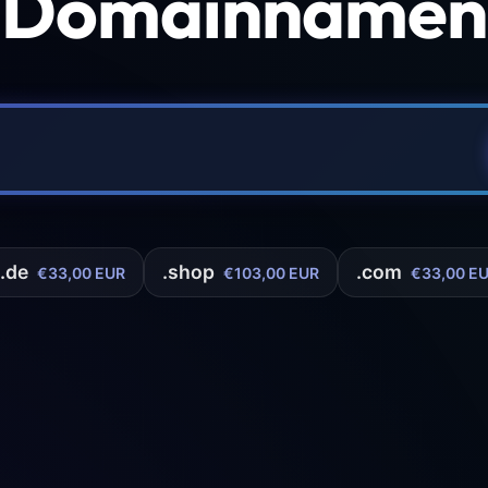
 Domainnamen 
.de
.shop
.com
€33,00 EUR
€103,00 EUR
€33,00 E