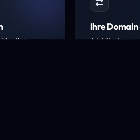
n
Ihre Domain 
Webhosting-
Jetzt übertragen 
* Ausgenommen sind b
kürzlich verlängerte Do
ungen.
Domain übertra