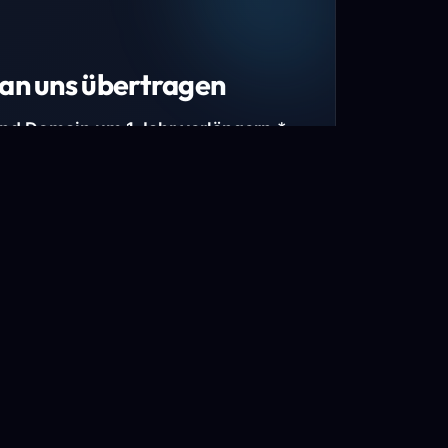
an uns übertragen
und Domain um 1 Jahr verlängern.*
estimmte Top-Level-Domains (TLDs) und
mains.
gen