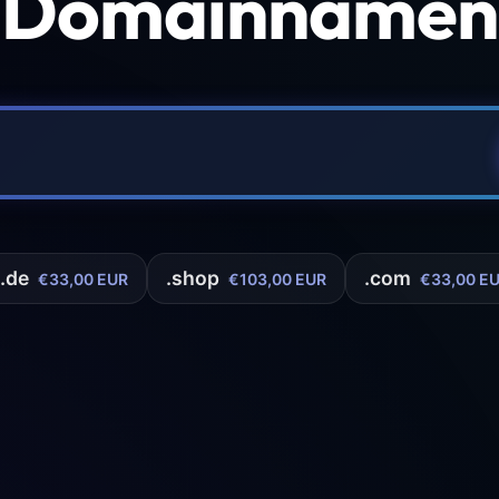
 Domainnamen 
.de
.shop
.com
€33,00 EUR
€103,00 EUR
€33,00 E