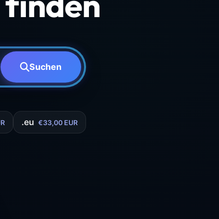
finden
Suchen
.eu
UR
€33,00 EUR