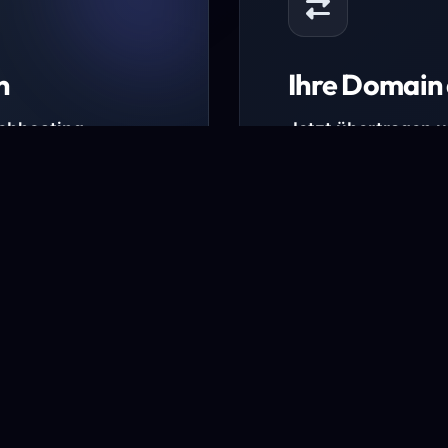
n
Ihre Domain 
Webhosting-
Jetzt übertragen 
* Ausgenommen sind b
kürzlich verlängerte Do
ungen.
Domain übertra