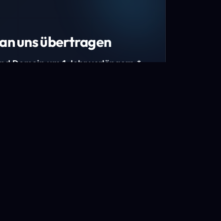
an uns übertragen
und Domain um 1 Jahr verlängern.*
estimmte Top-Level-Domains (TLDs) und
mains.
gen