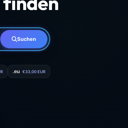
finden
Suchen
.eu
UR
€33,00 EUR