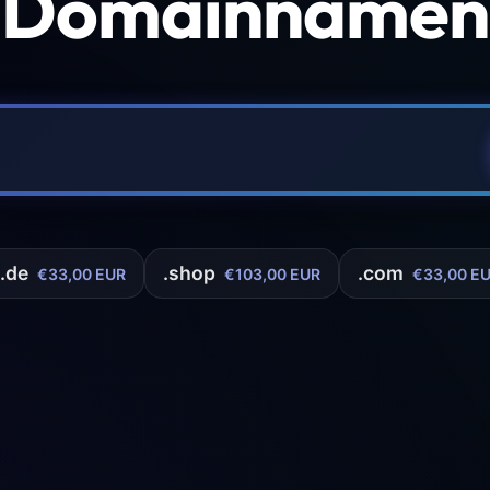
 Domainnamen 
.de
.shop
.com
€33,00 EUR
€103,00 EUR
€33,00 E