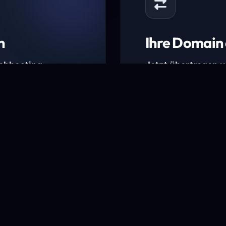
n
Ihre Domain 
Webhosting-
Jetzt übertragen 
* Ausgenommen sind b
kürzlich verlängerte Do
ungen.
Domain übertra