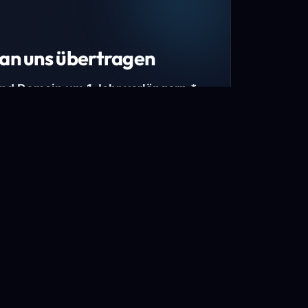
an uns übertragen
und Domain um 1 Jahr verlängern.*
estimmte Top-Level-Domains (TLDs) und
mains.
gen