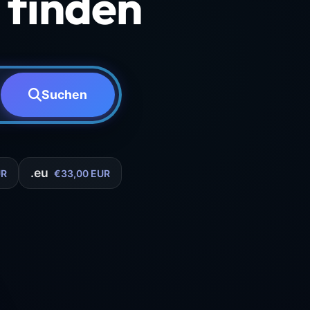
finden
Suchen
.eu
UR
€33,00 EUR