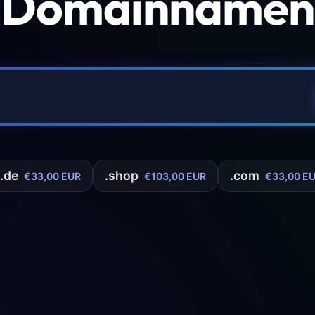
 Domainnamen 
.de
.shop
.com
€33,00 EUR
€103,00 EUR
€33,00 E