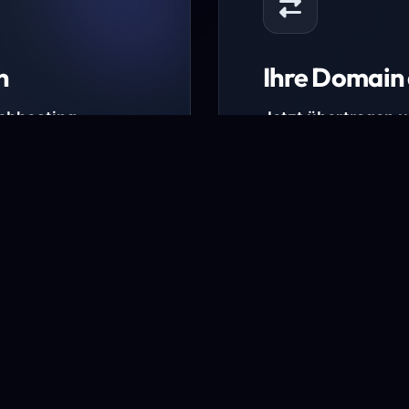
n
Ihre Domain 
Webhosting-
Jetzt übertragen 
* Ausgenommen sind b
kürzlich verlängerte Do
ungen.
Domain übertra