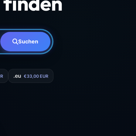
finden
Suchen
.eu
UR
€33,00 EUR