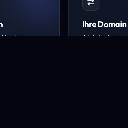
n
Ihre Domain 
Webhosting-
Jetzt übertragen 
* Ausgenommen sind b
kürzlich verlängerte Do
ungen.
Domain übertra