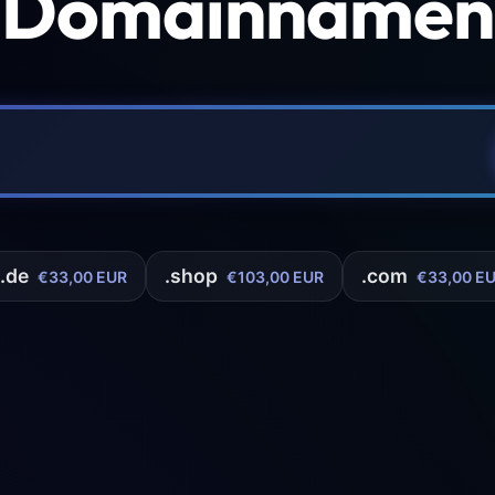
 Domainnamen 
.de
.shop
.com
€33,00 EUR
€103,00 EUR
€33,00 E