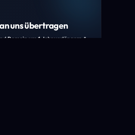
an uns übertragen
und Domain um 1 Jahr verlängern.*
estimmte Top-Level-Domains (TLDs) und
mains.
gen