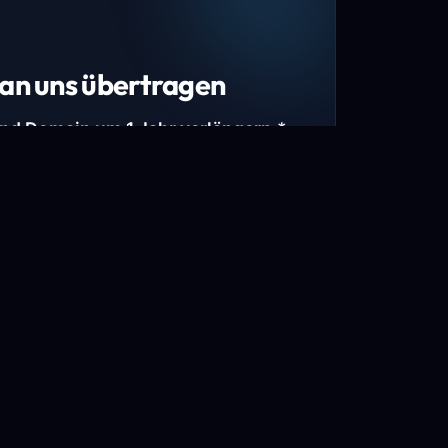
an uns übertragen
und Domain um 1 Jahr verlängern.*
estimmte Top-Level-Domains (TLDs) und
mains.
gen