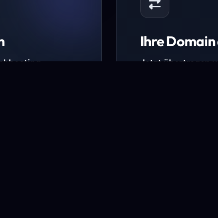
n
Ihre Domain 
Webhosting-
Jetzt übertragen 
* Ausgenommen sind b
kürzlich verlängerte Do
ungen.
Domain übertra