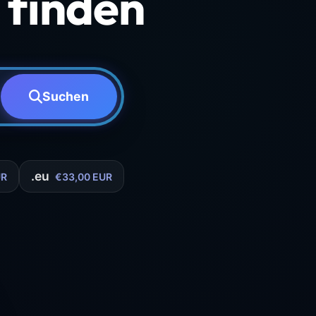
finden
Suchen
.eu
UR
€33,00 EUR