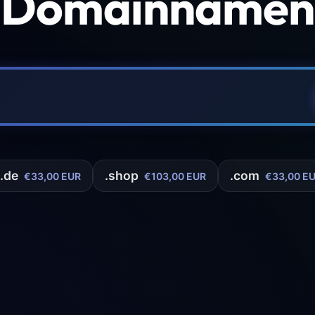
 Domainnamen 
.de
.shop
.com
€33,00 EUR
€103,00 EUR
€33,00 E