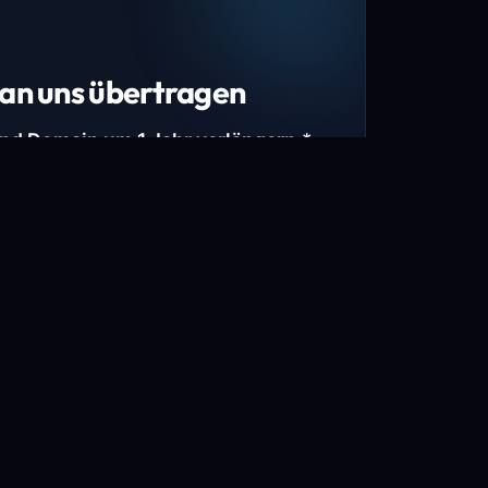
an uns übertragen
und Domain um 1 Jahr verlängern.*
estimmte Top-Level-Domains (TLDs) und
mains.
gen