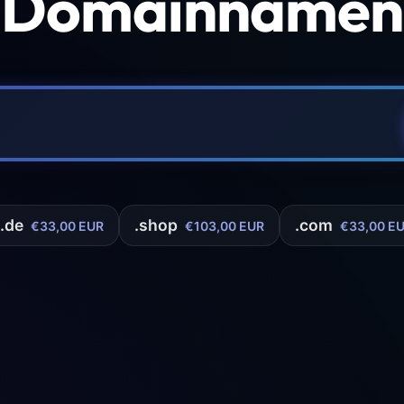
 Domainnamen 
.de
.shop
.com
€33,00 EUR
€103,00 EUR
€33,00 E