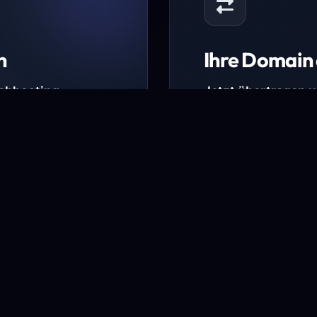
n
Ihre Domain 
Webhosting-
Jetzt übertragen 
* Ausgenommen sind b
kürzlich verlängerte Do
ungen.
Domain übertra