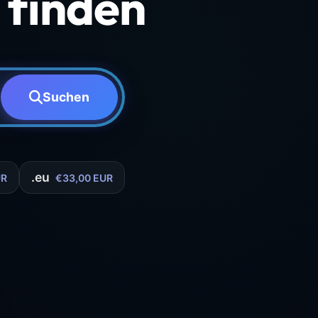
finden
Suchen
.eu
UR
€33,00 EUR