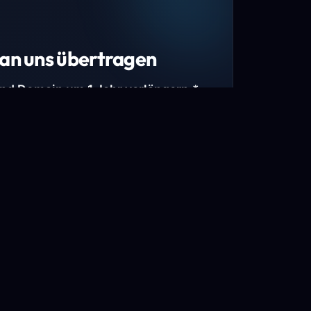
an uns übertragen
und Domain um 1 Jahr verlängern.*
estimmte Top-Level-Domains (TLDs) und
mains.
gen