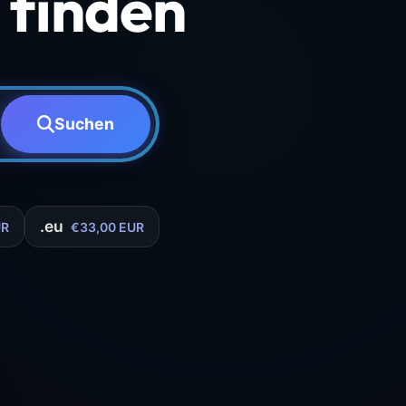
finden
Suchen
.eu
UR
€33,00 EUR