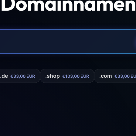
 Domainnamen 
.de
.shop
.com
€33,00 EUR
€103,00 EUR
€33,00 E