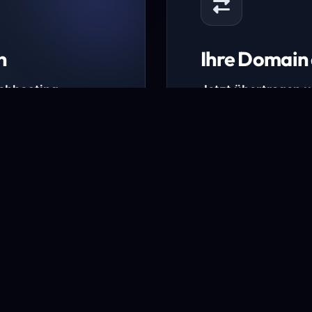
n
Ihre Domain 
Webhosting-
Jetzt übertragen 
* Ausgenommen sind b
kürzlich verlängerte Do
ungen.
Domain übertra