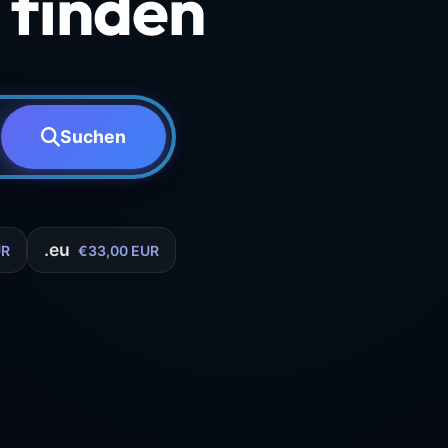
finden
Suchen
.eu
UR
€33,00 EUR