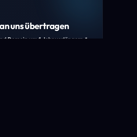
an uns übertragen
und Domain um 1 Jahr verlängern.*
estimmte Top-Level-Domains (TLDs) und
mains.
gen