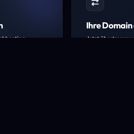
n
Ihre Domain 
Webhosting-
Jetzt übertragen 
* Ausgenommen sind b
kürzlich verlängerte Do
ungen.
Domain übertra