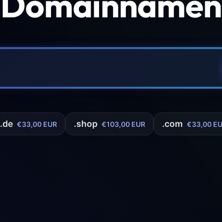
 Domainnamen 
.de
.shop
.com
€33,00 EUR
€103,00 EUR
€33,00 E